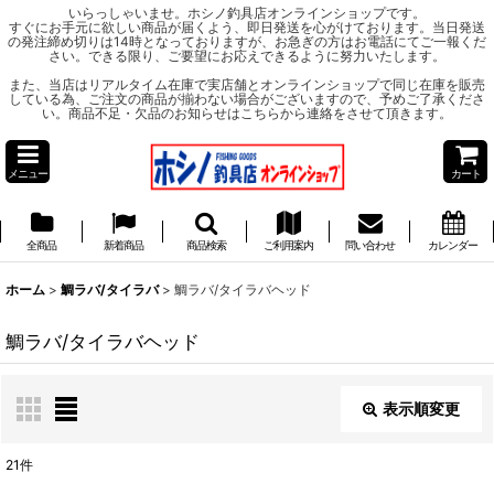
いらっしゃいませ。ホシノ釣具店オンラインショップです。
すぐにお手元に欲しい商品が届くよう、即日発送を心がけております。当日発送
の発注締め切りは14時となっておりますが、お急ぎの方はお電話にてご一報くだ
さい。できる限り、ご要望にお応えできるように努力いたします。
また、当店はリアルタイム在庫で実店舗とオンラインショップで同じ在庫を販売
している為、ご注文の商品が揃わない場合がございますので、予めご了承くださ
い。商品不足・欠品のお知らせはこちらから連絡をさせて頂きます。
メニュー
カート
全商品
新着商品
商品検索
ご利用案内
問い合わせ
カレンダー
ホーム
>
鯛ラバ/タイラバ
>
鯛ラバ/タイラバヘッド
鯛ラバ/タイラバヘッド
表示順変更
閉じる
21
件