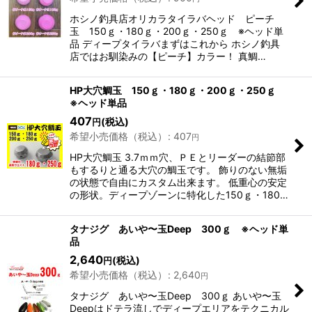
ホシノ釣具店オリカラタイラバヘッド ピーチ
玉 150ｇ・180ｇ・200ｇ・250ｇ ※ヘッド単
品 ディープタイラバまずはこれから ホシノ釣具
店ではお馴染みの【ピーチ】カラー！ 真鯛…
HP大穴鯛玉 150ｇ・180ｇ・200ｇ・250ｇ
※ヘッド単品
407
(税込)
円
希望小売価格（税込）
:
407
円
HP大穴鯛玉 3.7ｍｍ穴、ＰＥとリーダーの結節部
もするりと通る大穴の鯛玉です。 飾りのない無垢
の状態で自由にカスタム出来ます。 低重心の安定
の形状。ディープゾーンに特化した150ｇ・180…
タナジグ あいや〜玉Deep 300ｇ ※ヘッド単
品
2,640
(税込)
円
希望小売価格（税込）
:
2,640
円
タナジグ あいや〜玉Deep 300ｇ あいや〜玉
Deepはドテラ流しでディープエリアをテクニカル