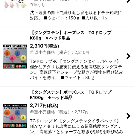
在庫なし
沈下速度の向上で繰り返し底を取るドテラ釣法に
対応。 ■ウェイト：150ｇ ■入り数：1ヶ
【タングステン】ボーズレス TGドロップ
K80g ※ヘッド単品
2,310
(税込)
円
希望小売価格（税込）
:
2,310
円
TGドロップ-K 【タングステンタイラバヘッド】
僅かなアタリも忠実に伝える超高感度タングステ
ン。 高速落下とシャープな動きが獲物を呼び込み
バイトを誘う。 ■ウェイト：80ｇ
【タングステン】ボーズレス TGドロップ
K100g ※ヘッド単品
2,717
(税込)
円
希望小売価格（税込）
:
2,717
円
TGドロップ-K 【タングステンタイラバヘッド】
僅かなアタリも忠実に伝える超高感度タングステ
ン。 高速落下とシャープな動きが獲物を呼び込み