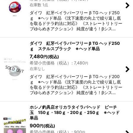
在庫数 1点
ダイワ 紅牙ベイラバーフリー β TG ヘッド250
ｇ ※ヘッド単品 《沈下速度の向上で繰り返し底
を取るドテラ釣法に対応》 《ストレートリトリー
ブゆらめきアクション》 純度が違う！βシス…
ダイワ 紅牙ベイラバーフリー β TG ヘッド250
ｇ ステルスブラック ※ヘッド単品
7,480
(税込)
円
希望小売価格（税込）
:
7,480
円
在庫なし
ダイワ 紅牙ベイラバーフリー β TG ヘッド200
ｇ ※ヘッド単品 《沈下速度の向上で繰り返し底
を取るドテラ釣法に対応》 《ストレートリトリー
ブゆらめきアクション》 純度が違う！βシス…
ホシノ釣具店オリカラタイラバヘッド ピーチ
玉 150ｇ・180ｇ・200ｇ・250ｇ ※ヘッド
単品
900
(税込)
円
希望小売価格（税込）
:
900
円