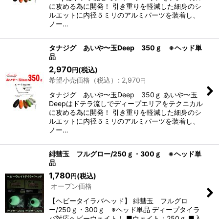
に攻める為に開発！ 引き重りを軽減した細身のシ
ルエットに内径５ミリのアルミパーツを装着し、
ノー…
タナジグ あいや〜玉Deep 350ｇ ※ヘッド単
品
2,970
(税込)
円
希望小売価格（税込）
:
2,970
円
タナジグ あいや〜玉Deep 350ｇ あいや〜玉
Deepはドテラ流しでディープエリアをテクニカル
に攻める為に開発！ 引き重りを軽減した細身のシ
ルエットに内径５ミリのアルミパーツを装着し、
ノー…
緋彗玉 フルグロー/250ｇ・300ｇ ※ヘッド単
品
1,780
(税込)
円
オープン価格
【ヘビータイラバヘッド】 緋彗玉 フルグロ
ー/250ｇ・300ｇ ※ヘッド単品 ディープタイラ
バ対応ヘビーウェイト！ ■ウェイト：250ｇ ■入