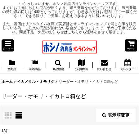
いらっしゃいませ。ホシノ釣具店オンラインショップです。
すぐにお手元に欲しい商品が届くよう、即日発送を心がけております。当日発送
の発注締め切りは14時となっておりますが、お急ぎの方はお電話にてご一報くだ
さい。できる限り、ご要望にお応えできるように努力いたします。
また、当店はリアルタイム在庫で実店舗とオンラインショップで同じ在庫を販売
している為、ご注文の商品が揃わない場合がございますので、予めご了承くださ
い。商品不足・欠品のお知らせはこちらから連絡をさせて頂きます。
メニュー
カート
全商品
新着商品
商品検索
ご利用案内
問い合わせ
カレンダー
ホーム
>
イカメタル・オモリグ
>
リーダー・オモリ・イカトロ箱など
リーダー・オモリ・イカトロ箱など
表示順変更
閉じる
18
件