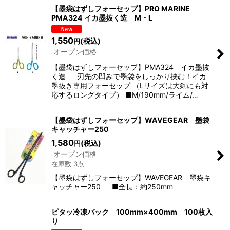
表示数
:
【墨袋はずしフォーセップ】PRO MARINE
PMA324 イカ墨抜く造 M・L
並び順
:
1,550
(税込)
円
オープン価格
絞り込む
【墨袋はずしフォーセップ】PMA324 イカ墨抜
く造 刃先の凹みで墨袋をしっかり挟む！イカ
墨抜き専用フォーセップ （Lサイズは大剣にも対
応するロングタイプ） ■M/190mm/ライム/…
【墨袋はずしフォーセップ】WAVEGEAR 墨袋
キャッチャー250
1,580
(税込)
円
オープン価格
在庫数 3点
【墨袋はずしフォーセップ】WAVEGEAR 墨袋キ
ャッチャー250 ■全長：約250mm
ピタッ冷凍パック 100mm×400mm 100枚入
り