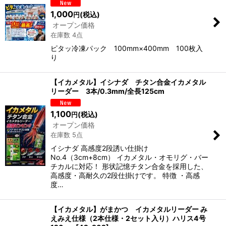
1,000
(税込)
円
オープン価格
在庫数 4点
ピタッ冷凍パック 100mm×400mm 100枚入
り
【イカメタル】イシナダ チタン合金イカメタル
リーダー 3本/0.3mm/全長125cm
1,100
(税込)
円
オープン価格
在庫数 5点
イシナダ 高感度2段誘い仕掛け
No.4（3cm+8cm） イカメタル・オモリグ・バー
チカルに対応！ 形状記憶チタン合金を採用した、
高感度・高耐久の2段仕掛けです。 特徴 ・高感
度…
【イカメタル】がまかつ イカメタルリーダー み
えみえ仕様（2本仕様・2セット入り）ハリス4号