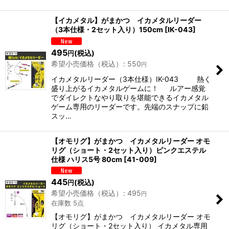
【イカメタル】がまかつ イカメタルリーダー
（3本仕様・2セット入り）150cm
[
IK-043
]
495
(税込)
円
希望小売価格（税込）
:
550
円
イカメタルリーダー（3本仕様）IK-043 熱く
盛り上がるイカメタルゲームに！ ルアー感覚
でダイレクトなやり取りを堪能できるイカメタル
ゲーム専用のリーダーです。先端のスナップに鉛
スッ…
【オモリグ】がまかつ イカメタルリーダー オモ
リグ（ショート・2セット入り）ピンクエステル
仕様 ハリス5号 80cm
[
41-009
]
445
(税込)
円
希望小売価格（税込）
:
495
円
在庫数 5点
【オモリグ】がまかつ イカメタルリーダー オモ
リグ（ショート・2セット入り） イカメタル専用