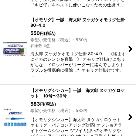
『キビ仔』をベストに使いこなすための仕掛け…
【オモリグ】一誠 海太郎 ヌケガケオモリグ仕掛
80-4.0
550
(税込)
円
希望小売価格（税込）
:
550
円
在庫数 4点
海太郎 ヌケガケオモリグ仕掛 80-4.0 《絡まず
にイカのレンジを直撃！》 オモリグ仕掛けにあり
がちな、ドロッパーがリーダーに絡んでしまうト
ラブルを徹底的に排除したオモリグ仕掛けです。
…
【オモリグシンカー】一誠 海太郎 ヌケガケロケ
ット 10号〜30号
583
(税込)
円
希望小売価格（税込）
:
583
円
【オモリグシンカー】海太郎 ヌケガケロケット
オモリグ・バチコンアジング対応! オフショアラ
イトゲームシンカー ツツイカ狙いのオモリグや、
バチコンアジングなどのオフショアライトゲーム