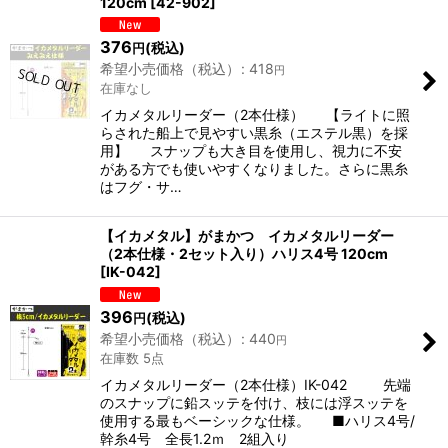
120cm
[
42-902
]
376
(税込)
円
希望小売価格（税込）
:
418
円
在庫なし
イカメタルリーダー（2本仕様） 【ライトに照
らされた船上で見やすい黒糸（エステル黒）を採
用】 スナップも大き目を使用し、視力に不安
がある方でも使いやすくなりました。さらに黒糸
はフグ・サ…
【イカメタル】がまかつ イカメタルリーダー
（2本仕様・2セット入り）ハリス4号 120cm
[
IK-042
]
396
(税込)
円
希望小売価格（税込）
:
440
円
在庫数 5点
イカメタルリーダー（2本仕様）IK-042 先端
のスナップに鉛スッテを付け、枝には浮スッテを
使用する最もベーシックな仕様。 ■ハリス4号/
幹糸4号 全長1.2ｍ 2組入り