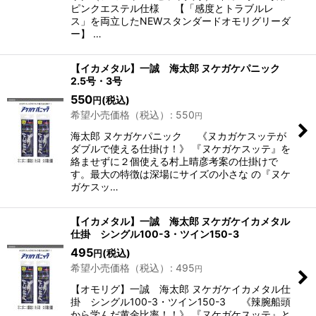
ピンクエステル仕様 【「感度とトラブルレ
ス」を両立したNEWスタンダードオモリグリーダ
ー】 …
【イカメタル】一誠 海太郎 ヌケガケパニック
2.5号・3号
550
(税込)
円
希望小売価格（税込）
:
550
円
海太郎 ヌケガケパニック 《ヌカガケスッテが
ダブルで使える仕掛け！》 『ヌケガケスッテ』を
絡ませずに２個使える村上晴彦考案の仕掛けで
す。最大の特徴は深場にサイズの小さな の『ヌケ
ガケスッ…
【イカメタル】一誠 海太郎 ヌケガケイカメタル
仕掛 シングル100-3・ツイン150-3
495
(税込)
円
希望小売価格（税込）
:
495
円
【オモリグ】一誠 海太郎 ヌケガケイカメタル仕
掛 シングル100-3・ツイン150-3 《辣腕船頭
から学んだ黄金比率！！》 『ヌケガケスッテ』と