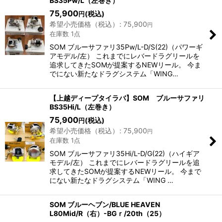
BS35Pw/L（左巻き）
75,900
(税込)
円
希望小売価格（税込）
:
75,900
円
在庫数 1点
SOM ブルーサファリ35Pw/L-D/S(22)（パワーギ
アモデル/左） これまでにレバードラグリールを
追求してきたSOMが提案するNEWリール。 今ま
でにない新たなドラグシステム「WING…
【上越ディープタイラバ】SOM ブルーサファリ
BS35Hi/L（左巻き）
75,900
(税込)
円
希望小売価格（税込）
:
75,900
円
在庫数 1点
SOM ブルーサファリ35Hi/L-D/G(22)（ハイギア
モデル/左） これまでにレバードラグリールを追
求してきたSOMが提案するNEWリール。 今まで
にない新たなドラグシステム「WING …
SOM ブルーヘブン/BLUE HEAVEN
L80Mid/R（右）-BGｒ/20th（25）