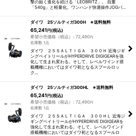
撃の如く進化を続ける「LEOBRITZ」。 自重
「540g」と軽量化。ワンハンド快適操作JOGパ…
ダイワ 25ソルティガ300H ※送料無料
65,241
(税込)
円
希望小売価格（税込）
:
72,490
円
在庫数 1点
ダイワ ２５ＳＡＬＴＩＧＡ ３００Ｈ 近海ジギ
ングベイトリールがHYPERDRIVE DIGIGEARを強
化して生まれ変わる。そして、レベルワインド搭
載機種においてはダイワ初となるスプールロッ
ク…
ダイワ 25ソルティガ300HL ※送料無料
65,241
(税込)
円
希望小売価格（税込）
:
72,490
円
在庫数 1点
ダイワ ２５ＳＡＬＴＩＧＡ ３００ＨＬ 近海ジ
ギングベイトリールがHYPERDRIVE DIGIGEARを
強化して生まれ変わる。そして、レベルワインド
搭載機種においてはダイワ初となるスプールロ