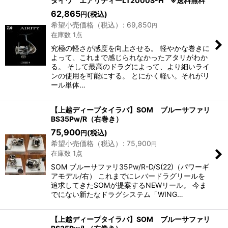
ダイワ エアリティーLT2000S-H ※送料無料
62,865
(税込)
円
希望小売価格（税込）
:
69,850
円
在庫数 1点
究極の軽さが感度を向上させる。 軽やかな巻きに
よって、これまで感じられなかったアタリがわか
る。 そして最高のドラグによって、より細いライ
ンの使用を可能にする。 とにかく軽い。それがリ
ール単体…
【上越ディープタイラバ】SOM ブルーサファリ
BS35Pw/R（右巻き）
75,900
(税込)
円
希望小売価格（税込）
:
75,900
円
在庫数 1点
SOM ブルーサファリ35Pw/R-D/S(22)（パワーギ
アモデル/右） これまでにレバードラグリールを
追求してきたSOMが提案するNEWリール。 今ま
でにない新たなドラグシステム「WING…
【上越ディープタイラバ】SOM ブルーサファリ