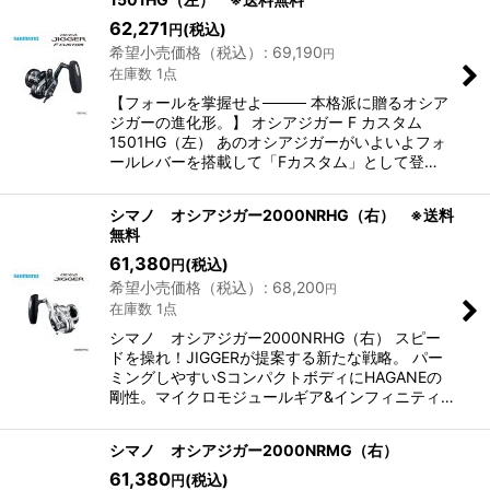
62,271
(税込)
円
希望小売価格（税込）
:
69,190
円
在庫数 1点
【フォールを掌握せよ──── 本格派に贈るオシア
ジガーの進化形。】 オシアジガー F カスタム
1501HG（左） あのオシアジガーがいよいよフォ
ールレバーを搭載して「Fカスタム」として登…
シマノ オシアジガー2000NRHG（右） ※送料
無料
61,380
(税込)
円
希望小売価格（税込）
:
68,200
円
在庫数 1点
シマノ オシアジガー2000NRHG（右） スピー
ドを操れ！JIGGERが提案する新たな戦略。 パー
ミングしやすいSコンパクトボディにHAGANEの
剛性。マイクロモジュールギア&インフィニティ…
シマノ オシアジガー2000NRMG（右）
61,380
(税込)
円