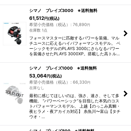
シマノ プレイズ3000 ※送料無料
61,512
(税込)
円
希望小売価格（税込）
:
76,890
円
在庫数 1点
フォースマスターに匹敵するパワーを装備。マル
チユースに応えるハイパフォーマンスモデル。 ベ
ーシックモデルのPLAYS 3000にさらなるパワー
を装備させたPLAYS 3000XP。搭載した高トル…
シマノ プレイズ1000 ※送料無料
53,064
(税込)
円
希望小売価格（税込）
:
66,330
円
在庫なし
最初に感じてほしいのは、強さ、速さ、そして多
機能。 “パワーベーシック”を目指した本気のコス
トパフォーマンスモデル。 上越【のっこみ真鯛・
夜ヒラメ・夜アカイカ対応】 糸魚川〜富山【タチ
ウオ・…
シマノ プレイズ800 ※送料無料