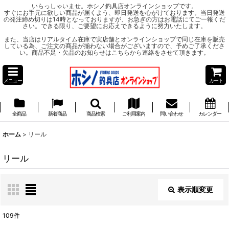
いらっしゃいませ。ホシノ釣具店オンラインショップです。
すぐにお手元に欲しい商品が届くよう、即日発送を心がけております。当日発送
の発注締め切りは14時となっておりますが、お急ぎの方はお電話にてご一報くだ
さい。できる限り、ご要望にお応えできるように努力いたします。
また、当店はリアルタイム在庫で実店舗とオンラインショップで同じ在庫を販売
している為、ご注文の商品が揃わない場合がございますので、予めご了承くださ
い。商品不足・欠品のお知らせはこちらから連絡をさせて頂きます。
メニュー
カート
全商品
新着商品
商品検索
ご利用案内
問い合わせ
カレンダー
ホーム
>
リール
リール
表示順変更
閉じる
109
件
サブカテゴリ
: