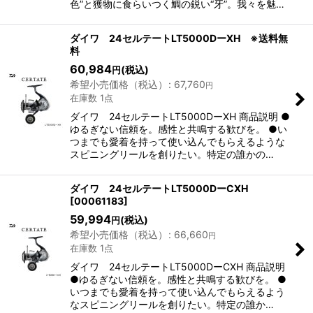
色”と獲物に食らいつく鯛の鋭い“牙”。我々を魅…
ダイワ 24セルテートLT5000DーXH ※送料無
料
60,984
(税込)
円
希望小売価格（税込）
:
67,760
円
在庫数 1点
ダイワ 24セルテートLT5000DーXH 商品説明 ●
ゆるぎない信頼を。感性と共鳴する歓びを。 ●い
つまでも愛着を持って使い込んでもらえるような
スピニングリールを創りたい。特定の誰かの…
ダイワ 24セルテートLT5000DーCXH
[
00061183
]
59,994
(税込)
円
希望小売価格（税込）
:
66,660
円
在庫数 1点
ダイワ 24セルテートLT5000DーCXH 商品説明
●ゆるぎない信頼を。感性と共鳴する歓びを。 ●
いつまでも愛着を持って使い込んでもらえるよう
なスピニングリールを創りたい。特定の誰か…