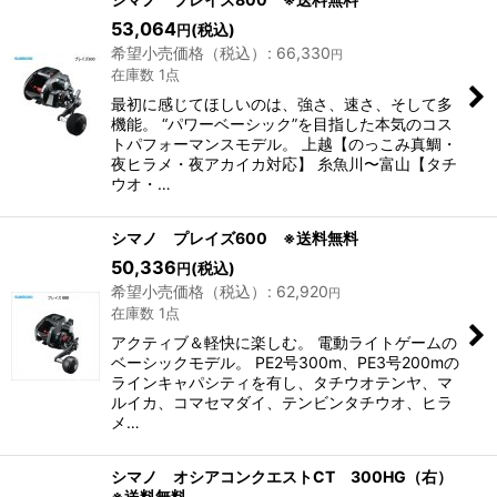
53,064
(税込)
円
希望小売価格（税込）
:
66,330
円
在庫数 1点
最初に感じてほしいのは、強さ、速さ、そして多
機能。 “パワーベーシック”を目指した本気のコス
トパフォーマンスモデル。 上越【のっこみ真鯛・
夜ヒラメ・夜アカイカ対応】 糸魚川〜富山【タチ
ウオ・…
シマノ プレイズ600 ※送料無料
50,336
(税込)
円
希望小売価格（税込）
:
62,920
円
在庫数 1点
アクティブ＆軽快に楽しむ。 電動ライトゲームの
ベーシックモデル。 PE2号300m、PE3号200mの
ラインキャパシティを有し、タチウオテンヤ、マ
ルイカ、コマセマダイ、テンビンタチウオ、ヒラ
メ…
シマノ オシアコンクエストCT 300HG（右）
※送料無料