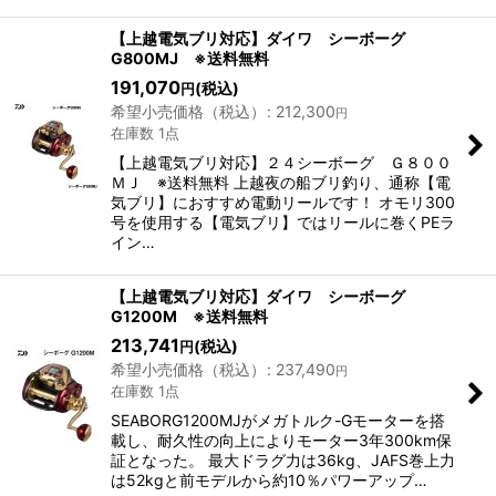
【上越電気ブリ対応】ダイワ シーボーグ
G800MJ ※送料無料
191,070
(税込)
円
希望小売価格（税込）
:
212,300
円
在庫数 1点
【上越電気ブリ対応】２４シーボーグ Ｇ８００
ＭＪ ※送料無料 上越夜の船ブリ釣り、通称【電
気ブリ】におすすめ電動リールです！ オモリ300
号を使用する【電気ブリ】ではリールに巻くPEラ
イン…
【上越電気ブリ対応】ダイワ シーボーグ
G1200M ※送料無料
213,741
(税込)
円
希望小売価格（税込）
:
237,490
円
在庫数 1点
SEABORG1200MJがメガトルク-Gモーターを搭
載し、耐久性の向上によりモーター3年300km保
証となった。 最大ドラグ力は36kg、JAFS巻上力
は52kgと前モデルから約10％パワーアップ…