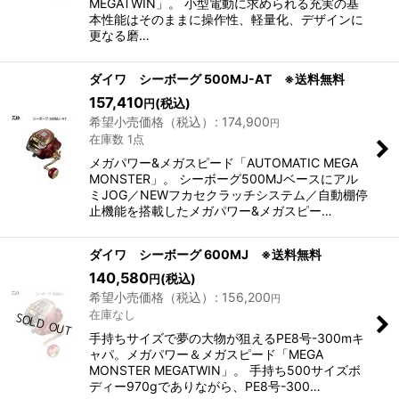
MEGATWIN」。 小型電動に求められる充実の基
本性能はそのままに操作性、軽量化、デザインに
更なる磨…
ダイワ シーボーグ 500MJ-AT ※送料無料
157,410
(税込)
円
希望小売価格（税込）
:
174,900
円
在庫数 1点
メガパワー&メガスピード「AUTOMATIC MEGA
MONSTER」。 シーボーグ500MJベースにアル
ミJOG／NEWフカセクラッチシステム／自動棚停
止機能を搭載したメガパワー&メガスピー…
ダイワ シーボーグ 600MJ ※送料無料
140,580
(税込)
円
希望小売価格（税込）
:
156,200
円
在庫なし
手持ちサイズで夢の大物が狙えるPE8号-300mキ
ャパ。メガパワー＆メガスピード「MEGA
MONSTER MEGATWIN」。 手持ち500サイズボ
ディー970gでありながら、PE8号-300…