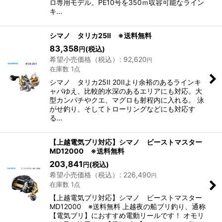
ロ専用モデル。PE10号を350ｍ収容可能なライン
キ…
シマノ タリカ25II ※送料無料
83,358
(税込)
円
希望小売価格（税込）
:
92,620
円
在庫数 1点
シマノ タリカ25II 20IIより余裕のあるラインキ
ャパゆえ、比較的水深のあるエリアにも対応。大
型カンパチやクエ、マグロも射程内に入れる。 泳
がせ釣り、そしてトローリングなどにも対応す
る…
【上越電気ブリ対応】シマノ ビーストマスター
MD12000 ※送料無料
203,841
(税込)
円
希望小売価格（税込）
:
226,490
円
在庫数 1点
【上越電気ブリ対応】シマノ ビーストマスター
MD12000 ※送料無料 上越夜の船ブリ釣り、通称
【電気ブリ】におすすめ電動リールです！ オモリ