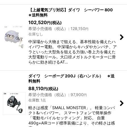
【上越電気ブリ対応】ダイワ シーパワー 800
※送料無料
102,520
(税込)
円
希望小売価格（税込）
:
128,150
円
在庫なし
中深場から大物まで狙える、基本性能を備えたハ
イパワー電動。 中深場からキハダやカンパチ、ア
ラといった大型魚を狙える力強い巻上力を備えた
大型電動リール。大口径メガトルクモーターに滑
らかに効き続けるAT…
ダイワ シーボーグ 200J（右ハンドル） ※送
料無料
88,110
(税込)
円
希望小売価格（税込）
:
97,900
円
在庫数 1点
軽さは感度「SMALL MONSTER」。 軽量コンパ
クト&ハイパワー。 スマートフォンで簡単操作
「電動モバイルセッティング」対応。 自重
490g+AIRコード標準装備により、その軽さは感