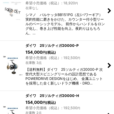
希望小売価格（税込）
:
18,920
円
在庫なし
シマノ バルケッタBB151PG（左/パワーギア）
実釣性能に磨きをかけた、カウンター付⼩型リー
ルのベーシックモデル。 前作からハンドルをロン
グ化し、巻き上げ性能を向上。夜釣りはもちろ
ん、…
ダイワ 25ソルティガ20000-P
154,000
(税込)
円
希望小売価格（税込）
:
192,500
円
在庫数 3点
【送料無料】ダイワ 25ソルティガ20000-P 次
世代大型スピニングリールの設計思想である
POWERDRIVE DESIGNをはじめ、 金属ユニット
を採用した全く新しいドラグ機構・DRD…
ダイワ 25ソルティガ20000-H
154,000
(税込)
円
希望小売価格（税込）
:
192,500
円
在庫数 2点