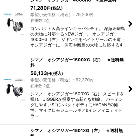
71,280
(税込)
円
希望小売価格（税込）
:
79,200
円
在庫数 2点
コンパクト＆高ラインキャパシティ。 深海＆離島
の大物に対応するNEWジガー。 オシアジガー
4000HG（右） ジギング用ベイトリールの王道・
オシアジガーに、深海や離島の大物に対応する4…
シマノ オシアジガー1500XG（右） ※送料無
料
56,133
(税込)
円
希望小売価格（税込）
:
62,370
円
在庫数 2点
シマノ オシアジガー1500XG（右） スピードを
操れ！JIGGERが提案する新たな戦略。 パーミン
グしやすいSコンパクトボディにHAGANEの剛
性。マイクロモジュールギア&インフィニティド
ラ…
シマノ オシアジガー1501XG（左） ※送料無
料