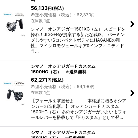
56,133
(税込)
円
希望小売価格（税込）
:
62,370
円
在庫数 1点
シマノ オシアジガー1501XG（左） スピードを
操れ！JIGGERが提案する新たな戦略。 パーミン
グしやすいSコンパクトボディにHAGANEの剛
性。マイクロモジュールギア&インフィニティド
ラ…
シマノ オシアジガー F カスタム
1500HG（右） ※送料無料
62,271
(税込)
円
希望小売価格（税込）
:
69,190
円
在庫数 1点
【フォールを掌握せよ──── 本格派に贈るオシア
ジガーの進化形。】 オシアジガー F カスタム
1500HG（右） あのオシアジガーがいよいよフォ
ールレバーを搭載して「Fカスタム」として登…
シマノ オシアジガー F カスタム
1501HG（左） ※送料無料